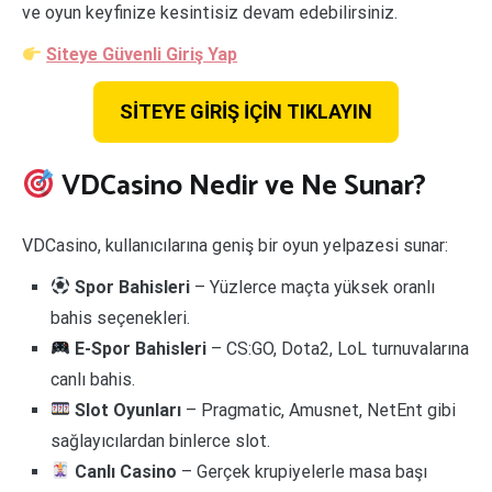
ve oyun keyfinize kesintisiz devam edebilirsiniz.
Siteye Güvenli Giriş Yap
SİTEYE GİRİŞ İÇİN TIKLAYIN
VDCasino Nedir ve Ne Sunar?
VDCasino, kullanıcılarına geniş bir oyun yelpazesi sunar:
Spor Bahisleri
– Yüzlerce maçta yüksek oranlı
bahis seçenekleri.
E-Spor Bahisleri
– CS:GO, Dota2, LoL turnuvalarına
canlı bahis.
Slot Oyunları
– Pragmatic, Amusnet, NetEnt gibi
sağlayıcılardan binlerce slot.
Canlı Casino
– Gerçek krupiyelerle masa başı